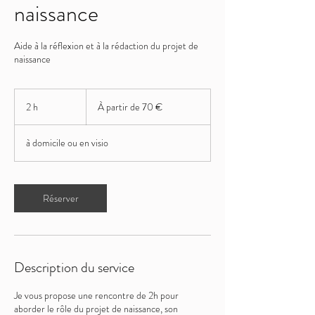
naissance
Aide à la réflexion et à la rédaction du projet de
naissance
À
partir
2 h
2
À partir de 70 €
de
70
h
euros
à domicile ou en visio
Réserver
Description du service
Je vous propose une rencontre de 2h pour
aborder le rôle du projet de naissance, son