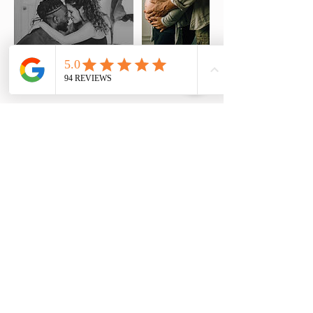
Politique d'annulation
Pour annuler ou reporter, merci de me contacter
au moins 24h à l'avance. En dehors de ce délai, le
service sera facturé et dû.
Formulaire
d'abonnement